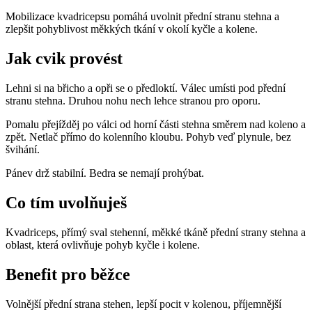
Mobilizace kvadricepsu pomáhá uvolnit přední stranu stehna a
zlepšit pohyblivost měkkých tkání v okolí kyčle a kolene.
Jak cvik provést
Lehni si na břicho a opři se o předloktí. Válec umísti pod přední
stranu stehna. Druhou nohu nech lehce stranou pro oporu.
Pomalu přejížděj po válci od horní části stehna směrem nad koleno a
zpět. Netlač přímo do kolenního kloubu. Pohyb veď plynule, bez
švihání.
Pánev drž stabilní. Bedra se nemají prohýbat.
Co tím uvolňuješ
Kvadriceps, přímý sval stehenní, měkké tkáně přední strany stehna a
oblast, která ovlivňuje pohyb kyčle i kolene.
Benefit pro běžce
Volnější přední strana stehen, lepší pocit v kolenou, příjemnější