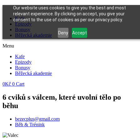
Our website uses cookies to give you the best and most
relevant experience. By clicking on accept, you give your
Kafe
consent to the use of cookies as per our privacy policy.
Epizody
Bonusy
Deny
Accept
Běžecká akademie
Menu
Kafe
Epizody
Bonusy
Běžecká akademie
0
Kč
0
Cart
6 cviků s válcem, které uvolní tělo po
běhu
bezecplus@gmail.com
Běh & Trénink