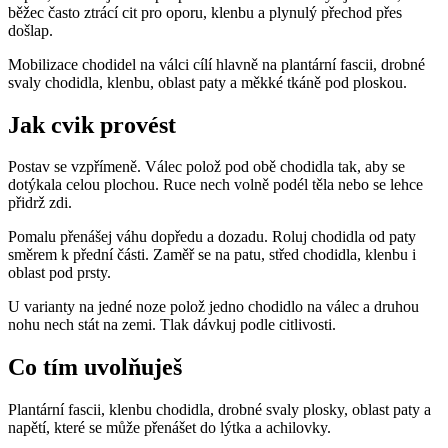
běžec často ztrácí cit pro oporu, klenbu a plynulý přechod přes
došlap.
Mobilizace chodidel na válci cílí hlavně na plantární fascii, drobné
svaly chodidla, klenbu, oblast paty a měkké tkáně pod ploskou.
Jak cvik provést
Postav se vzpřímeně. Válec polož pod obě chodidla tak, aby se
dotýkala celou plochou. Ruce nech volně podél těla nebo se lehce
přidrž zdi.
Pomalu přenášej váhu dopředu a dozadu. Roluj chodidla od paty
směrem k přední části. Zaměř se na patu, střed chodidla, klenbu i
oblast pod prsty.
U varianty na jedné noze polož jedno chodidlo na válec a druhou
nohu nech stát na zemi. Tlak dávkuj podle citlivosti.
Co tím uvolňuješ
Plantární fascii, klenbu chodidla, drobné svaly plosky, oblast paty a
napětí, které se může přenášet do lýtka a achilovky.