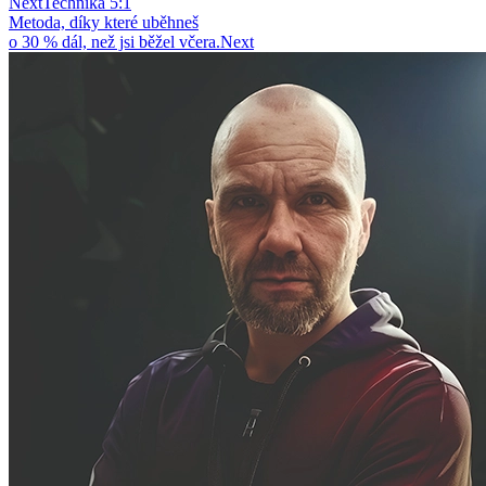
Next
Technika 5:1
Metoda, díky které uběhneš
o 30 % dál, než jsi běžel včera.
Next