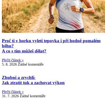
Proč ti v horku vyletí tepovka i při hodně pomalém
běhu?
A co s tím můžeš dělat?
Přečti článek »
5. 8. 2026
Žádné komentáře
Zhubni a zrychli:
Jak ztratit tuk a zachovat výkon
Přečti článek »
31. 7. 2026
Žádné komentáře