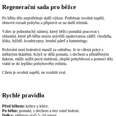
Regenerační sada pro běžce
Po běhu tělo nepotřebuje další výkon. Potřebuje uvolnit napětí,
obnovit rozsah pohybu a připravit se na další trénink.
Válec je jednoduchý nástroj, který běžci pomáhá pracovat s
oblastmi, které při běhu nesou největší opakovanou zátěž: chodidla,
lýtka, hýždě, kvadricepsy, hrudní páteř a hamstringy.
Rolování není bolestivá masáž za odměnu. Je to cílená práce s
měkkými tkáněmi. Když se dělá pomalu, s dechem a přiměřeným
tlakem, může snížit pocit ztuhlosti, zlepšit pohyblivost a pomoct tělu
vrátit se do lepšího pohybového režimu.
Cílem je uvolnit napětí, ne rozdrtit sval.
Rychlé pravidlo
Před během:
krátce a lehce.
Po běhu:
pomalu, s dechem a bez ostré bolesti.
Délka:
většinou stačí 5–10 minut.