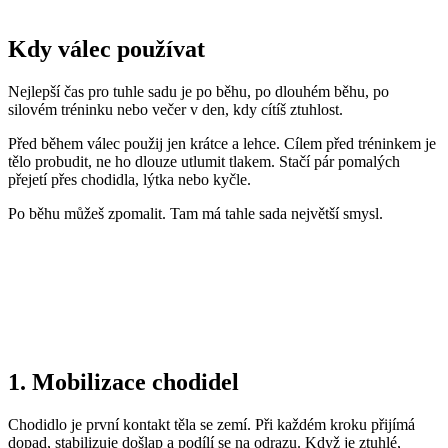
Kdy válec používat
Nejlepší čas pro tuhle sadu je po běhu, po dlouhém běhu, po
silovém tréninku nebo večer v den, kdy cítíš ztuhlost.
Před během válec použij jen krátce a lehce. Cílem před tréninkem je
tělo probudit, ne ho dlouze utlumit tlakem. Stačí pár pomalých
přejetí přes chodidla, lýtka nebo kyčle.
Po běhu můžeš zpomalit. Tam má tahle sada největší smysl.
1. Mobilizace chodidel
Chodidlo je první kontakt těla se zemí. Při každém kroku přijímá
dopad, stabilizuje došlap a podílí se na odrazu. Když je ztuhlé,