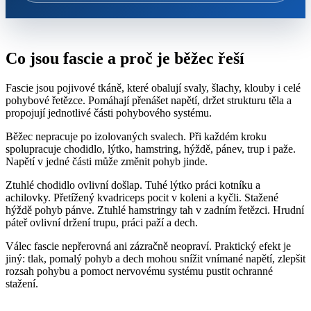
Co jsou fascie a proč je běžec řeší
Fascie jsou pojivové tkáně, které obalují svaly, šlachy, klouby i celé
pohybové řetězce. Pomáhají přenášet napětí, držet strukturu těla a
propojují jednotlivé části pohybového systému.
Běžec nepracuje po izolovaných svalech. Při každém kroku
spolupracuje chodidlo, lýtko, hamstring, hýždě, pánev, trup i paže.
Napětí v jedné části může změnit pohyb jinde.
Ztuhlé chodidlo ovlivní došlap. Tuhé lýtko práci kotníku a
achilovky. Přetížený kvadriceps pocit v koleni a kyčli. Stažené
hýždě pohyb pánve. Ztuhlé hamstringy tah v zadním řetězci. Hrudní
páteř ovlivní držení trupu, práci paží a dech.
Válec fascie nepřerovná ani zázračně neopraví. Praktický efekt je
jiný: tlak, pomalý pohyb a dech mohou snížit vnímané napětí, zlepšit
rozsah pohybu a pomoct nervovému systému pustit ochranné
stažení.