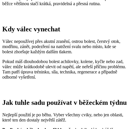
běžce většinou stačí krátká, pravidelná a přesná rutina.
Kdy válec vynechat
Válec nepoužívej přes akutní zranění, ostrou bolest, čerstvý otok,
modřinu, zánět, podezření na natržení svalu nebo místo, kde se
bolest zhoršuje každým dalším tlakem.
Pokud máš dlouhodobou bolest achilovky, kolene, kyčle nebo zad,
válec může krátkodobě ulevit od napětí, ale neřeší příčinu problému.
Tam patří úprava tréninku, síla, technika, regenerace a případně
odborné vyšetření.
Jak tuhle sadu používat v běžeckém týdnu
Nejlepší použití je po běhu. Vyber všechny cviky, nebo jen oblasti,
které ten den dostaly největší zátěž.