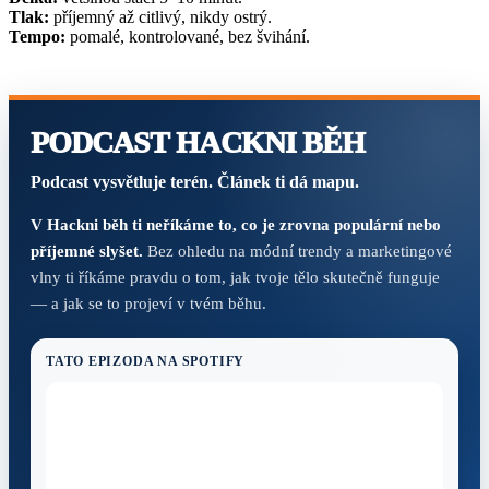
Tlak:
příjemný až citlivý, nikdy ostrý.
Tempo:
pomalé, kontrolované, bez švihání.
PODCAST HACKNI BĚH
Podcast vysvětluje terén. Článek ti dá mapu.
V Hackni běh ti neříkáme to, co je zrovna populární nebo
příjemné slyšet.
Bez ohledu na módní trendy a marketingové
vlny ti říkáme pravdu o tom, jak tvoje tělo skutečně funguje
— a jak se to projeví v tvém běhu.
TATO EPIZODA NA SPOTIFY