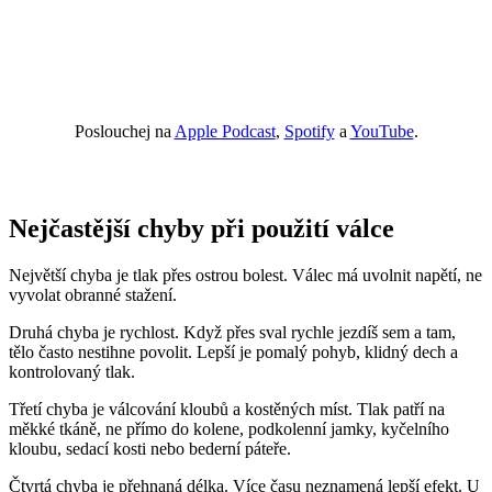
Poslouchej na
Apple Podcast
,
Spotify
a
YouTube
.
Nejčastější chyby při použití válce
Největší chyba je tlak přes ostrou bolest. Válec má uvolnit napětí, ne
vyvolat obranné stažení.
Druhá chyba je rychlost. Když přes sval rychle jezdíš sem a tam,
tělo často nestihne povolit. Lepší je pomalý pohyb, klidný dech a
kontrolovaný tlak.
Třetí chyba je válcování kloubů a kostěných míst. Tlak patří na
měkké tkáně, ne přímo do kolene, podkolenní jamky, kyčelního
kloubu, sedací kosti nebo bederní páteře.
Čtvrtá chyba je přehnaná délka. Více času neznamená lepší efekt. U