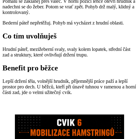
Pomalu se zakláněj přes válec. V horní pozici lehce otevři hrudník a
nadechni se do žeber. Potom se vrať zpět. Pohyb drž malý, klidný a
kontrolovaný.
Bederní páteř nepřetěžuj. Pohyb má vycházet z hrudní oblasti.
Co tím uvolňuješ
Hrudní páteř, mezižeberní svaly, svaly kolem lopatek, střední část
zad a struktury, které ovlivňují držení trupu.
Benefit pro běžce
Lepší držení těla, volnější hrudník, příjemnější práce paží a lepší
prostor pro dech. U běžců, kteří při únavě tuhnou v ramenou a horní
části zad, jde o velmi užitečný cvik.