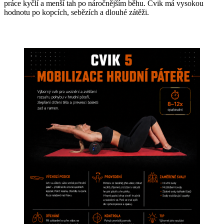
práce kyčlí a menší tah po náročnějším běhu. Cvik má vysokou
hodnotu po kopcích, sebězích a dlouhé zátěži.