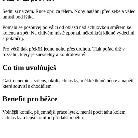
Sedni si na zem. Ruce opři za tělem. Nohy natáhni před sebe a válec
umísti pod lýtka.
Pomalu se posouvej po válci od oblasti nad achilovkou směrem ke
kolenu a zpět. Na citlivém místě zpomal, několikrát klidně vydechni
a pokračuj.
Pro větší tlak překřiž jednu nohu přes druhou. Tlak pořád drž v
rozsahu, který je snesitelný a kontrolovaný.
Co tím uvolňuješ
Gastrocnemius, soleus, okolí achilovky, měkké tkáně bérce a napětí,
které souvisí s chodidlem.
Benefit pro běžce
Volnější kotník, příjemnější práce lýtek, menší pocit tahu kolem
achilovky a lepší komfort při dalším běhu.