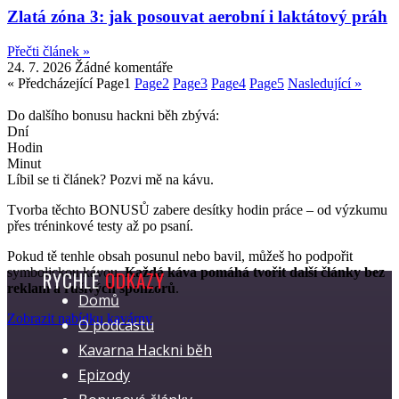
Zlatá zóna 3: jak posouvat aerobní i laktátový práh
Přečti článek »
24. 7. 2026
Žádné komentáře
« Předcházející
Page
1
Page
2
Page
3
Page
4
Page
5
Nasledující »
Do dalšího bonusu hackni běh zbývá:
Dní
Hodin
Minut
Líbil se ti článek? Pozvi mě na kávu.
Tvorba těchto BONUSŮ zabere desítky hodin práce – od výzkumu
přes tréninkové testy až po psaní.
Pokud tě tenhle obsah posunul nebo bavil, můžeš ho podpořit
symbolickou kávou.
Každá káva pomáhá tvořit další články bez
RYCHLÉ
ODKAZY
reklam a rušivých sponzorů
.
Domů
Zobrazit nabídku kavárny
O podcastu
Kavarna Hackni běh
Epizody