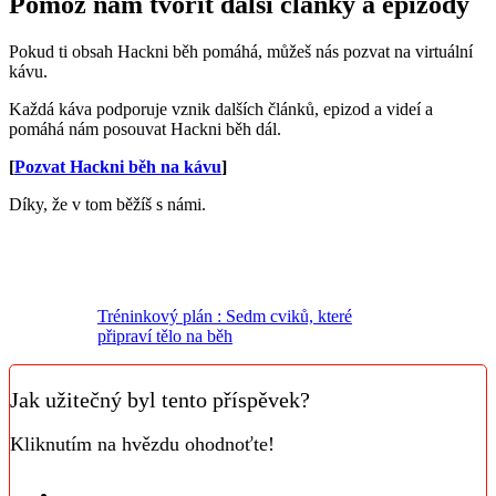
Pomoz nám tvořit další články a epizody
Pokud ti obsah Hackni běh pomáhá, můžeš nás pozvat na virtuální
kávu.
Každá káva podporuje vznik dalších článků, epizod a videí a
pomáhá nám posouvat Hackni běh dál.
[
Pozvat Hackni běh na kávu
]
Díky, že v tom běžíš s námi.
Tréninkový plán : Sedm cviků, které
připraví tělo na běh
Jak užitečný byl tento příspěvek?
Kliknutím na hvězdu ohodnoťte!