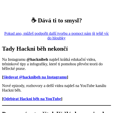
☕ Dává ti to smysl?
Pokud ano, můžeš podpořit další tvorbu a pomoct nám jít ještě víc
do hloubky
Tady Hackni běh nekončí
Na Instagramu
@hacknibeh
najdeš krátká edukační videa,
tréninkové tipy a infografiky, které ti pomohou převést teorii do
běžecké praxe.
[
Sledovat @hacknibeh na Instagramu
]
Nové epizody, rozhovory a delší videa najdeš na YouTube kanálu
Hackni běh.
[
Odebírat Hackni běh na YouTube
]