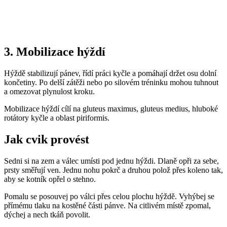
3. Mobilizace hýždí
Hýždě stabilizují pánev, řídí práci kyčle a pomáhají držet osu dolní
končetiny. Po delší zátěži nebo po silovém tréninku mohou tuhnout
a omezovat plynulost kroku.
Mobilizace hýždí cílí na gluteus maximus, gluteus medius, hluboké
rotátory kyčle a oblast piriformis.
Jak cvik provést
Sedni si na zem a válec umísti pod jednu hýždi. Dlaně opři za sebe,
prsty směřují ven. Jednu nohu pokrč a druhou polož přes koleno tak,
aby se kotník opřel o stehno.
Pomalu se posouvej po válci přes celou plochu hýždě. Vyhýbej se
přímému tlaku na kostěné části pánve. Na citlivém místě zpomal,
dýchej a nech tkáň povolit.