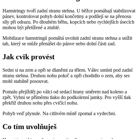
Hamstringy tvoří zadní stranu stehna. U běžce pomáhají stabilizovat
pánev, kontrolovat pohyb dolní končetiny a podílejí se na přenosu
síly při odrazu. Po dlouhém běhu, kopcích nebo rychlejších úsecích
mohou být přetížené a ztuhlé.
Mobilizace hamstringů pomáhá uvolnit zadní stranu stehna a snížit
tah, který se může přenášet do pánve nebo dolní části zad.
Jak cvik provést
Sedni si na zem a opři se dlaněmi za tělem. Válec umísti pod zadní
stranu stehna. Druhou nohu pokrč a opři chodidlo o zem, aby ses
mohl stabilně posouvat.
Pomalu přejížděj po válci od sedací hrany směrem nad koleno a
zpět. Vyhni se přímému tlaku do podkolenní jamky. Pro vyšší tlak
překřiž druhou nohu přes cvičící nohu.
Pohyb veď plynule. Na citlivém místě zpomal a vydechni.
Co tím uvolňuješ