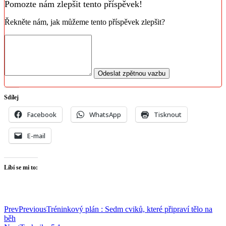
Pomozte nám zlepšit tento příspěvek!
Řekněte nám, jak můžeme tento příspěvek zlepšit?
Odeslat zpětnou vazbu
Sdílej
Facebook
WhatsApp
Tisknout
E-mail
Líbí se mi to:
Prev
Previous
Tréninkový plán : Sedm cviků, které připraví tělo na
běh