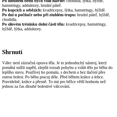
Po dlouhém běhu bych volil hlavně:
chodidla, lýtka, hýždě,
hamstringy, adduktory, hrudní páteř.
Po kopcích a sebězích:
kvadricepsy, lýtka, hamstringy, hýždě.
Po dni u počítače nebo při ztuhlém trupu:
hrudní páteř, hýždě,
chodidla.
Po silovém tréninku dolní části těla:
kvadricepsy, hamstringy,
hýždě, lýtka, adduktory.
Shrnutí
Válec není zázračná oprava těla. Je to jednoduchý nástroj, který
pomáhá snížit napětí, zlepšit rozsah pohybu a vrátit tělo po běhu do
lepšího stavu. Používej ho pomalu, s dechem a bez tlačení přes
ostrou bolest. Po běhu pracuj déle. Před během krátce a lehce.
Pravidelně, krátce a přesně. To má pro běžce větší hodnotu než
jednou za čas dlouhé bolestivé válcování.