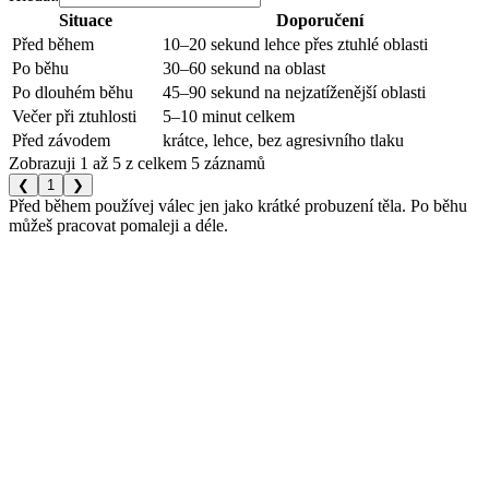
Situace
Doporučení
Před během
10–20 sekund lehce přes ztuhlé oblasti
Po běhu
30–60 sekund na oblast
Po dlouhém běhu
45–90 sekund na nejzatíženější oblasti
Večer při ztuhlosti
5–10 minut celkem
Před závodem
krátce, lehce, bez agresivního tlaku
Zobrazuji 1 až 5 z celkem 5 záznamů
❮
1
❯
Před během používej válec jen jako krátké probuzení těla. Po běhu
můžeš pracovat pomaleji a déle.