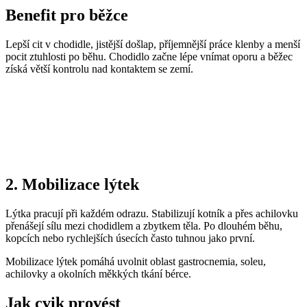
Benefit pro běžce
Lepší cit v chodidle, jistější došlap, příjemnější práce klenby a menší
pocit ztuhlosti po běhu. Chodidlo začne lépe vnímat oporu a běžec
získá větší kontrolu nad kontaktem se zemí.
2. Mobilizace lýtek
Lýtka pracují při každém odrazu. Stabilizují kotník a přes achilovku
přenášejí sílu mezi chodidlem a zbytkem těla. Po dlouhém běhu,
kopcích nebo rychlejších úsecích často tuhnou jako první.
Mobilizace lýtek pomáhá uvolnit oblast gastrocnemia, soleu,
achilovky a okolních měkkých tkání bérce.
Jak cvik provést