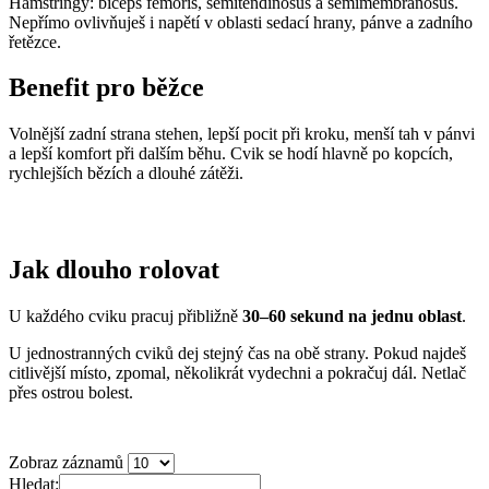
Hamstringy: biceps femoris, semitendinosus a semimembranosus.
Nepřímo ovlivňuješ i napětí v oblasti sedací hrany, pánve a zadního
řetězce.
Benefit pro běžce
Volnější zadní strana stehen, lepší pocit při kroku, menší tah v pánvi
a lepší komfort při dalším běhu. Cvik se hodí hlavně po kopcích,
rychlejších bězích a dlouhé zátěži.
Jak dlouho rolovat
U každého cviku pracuj přibližně
30–60 sekund na jednu oblast
.
U jednostranných cviků dej stejný čas na obě strany. Pokud najdeš
citlivější místo, zpomal, několikrát vydechni a pokračuj dál. Netlač
přes ostrou bolest.
Zobraz záznamů
Hledat: