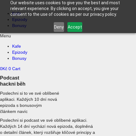
Our website uses cookies to give you the best and most
relevant experience. By clicking on accept, you give your
Kafe
consent to the use of cookies as per our privacy policy.
Epizody
Bonusy
Deny
Accept
Menu
Kafe
Epizody
Bonusy
0
Kč
0
Cart
Podcast
hackni běh
Poslechni si to ve své oblíbené
aplikaci. Každých 10 dní nová
epizoda s bonusovým
článkem navíc
Poslechni si podcast ve své oblíbené aplikaci.
Každých 14 dní vychází nová epizoda, doplněná
o detailní článek, který rozšiřuje klíčové principy a