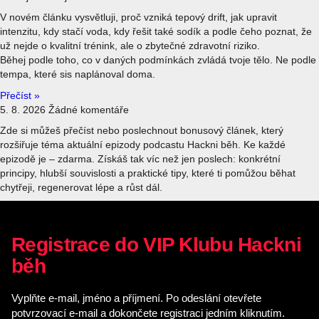
V novém článku vysvětluji, proč vzniká tepový drift, jak upravit
intenzitu, kdy stačí voda, kdy řešit také sodík a podle čeho poznat, že
už nejde o kvalitní trénink, ale o zbytečné zdravotní riziko.
Běhej podle toho, co v daných podmínkách zvládá tvoje tělo. Ne podle
tempa, které sis naplánoval doma.
Přečíst »
5. 8. 2026
Žádné komentáře
Zde si můžeš přečíst nebo poslechnout bonusový článek, který
rozšiřuje téma aktuální epizody podcastu Hackni běh. Ke každé
epizodě je – zdarma. Získáš tak víc než jen poslech: konkrétní
principy, hlubší souvislosti a praktické tipy, které ti pomůžou běhat
chytřeji, regenerovat lépe a růst dál.
Registrace do VIP Klubu Hackni
běh
Vyplňte e-mail, jméno a příjmení. Po odeslání otevřete
potvrzovací e-mail a dokončete registraci jedním kliknutím.