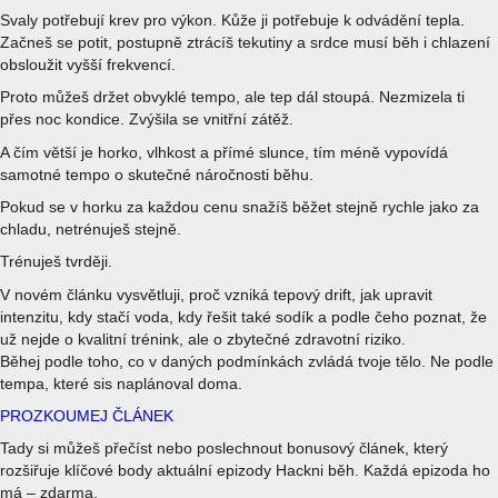
Svaly potřebují krev pro výkon. Kůže ji potřebuje k odvádění tepla.
Začneš se potit, postupně ztrácíš tekutiny a srdce musí běh i chlazení
obsloužit vyšší frekvencí.
Proto můžeš držet obvyklé tempo, ale tep dál stoupá. Nezmizela ti
přes noc kondice. Zvýšila se vnitřní zátěž.
A čím větší je horko, vlhkost a přímé slunce, tím méně vypovídá
samotné tempo o skutečné náročnosti běhu.
Pokud se v horku za každou cenu snažíš běžet stejně rychle jako za
chladu, netrénuješ stejně.
Trénuješ tvrději.
V novém článku vysvětluji, proč vzniká tepový drift, jak upravit
intenzitu, kdy stačí voda, kdy řešit také sodík a podle čeho poznat, že
už nejde o kvalitní trénink, ale o zbytečné zdravotní riziko.
Běhej podle toho, co v daných podmínkách zvládá tvoje tělo. Ne podle
tempa, které sis naplánoval doma.
PROZKOUMEJ ČLÁNEK
Tady si můžeš přečíst nebo poslechnout bonusový článek, který
rozšiřuje klíčové body aktuální epizody Hackni běh. Každá epizoda ho
má – zdarma.