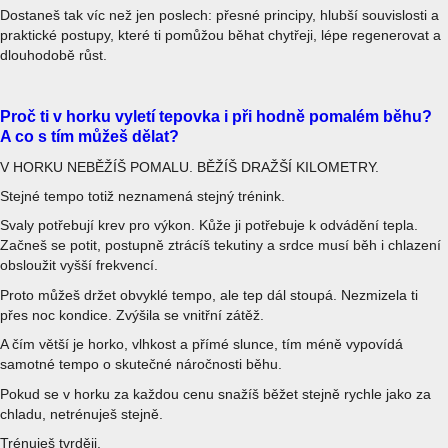
Dostaneš tak víc než jen poslech: přesné principy, hlubší souvislosti a
praktické postupy, které ti pomůžou běhat chytřeji, lépe regenerovat a
dlouhodobě růst.
Proč ti v horku vyletí tepovka i při hodně pomalém běhu?
A co s tím můžeš dělat?
V HORKU NEBĚŽÍŠ POMALU. BĚŽÍŠ DRAŽŠÍ KILOMETRY.
Stejné tempo totiž neznamená stejný trénink.
Svaly potřebují krev pro výkon. Kůže ji potřebuje k odvádění tepla.
Začneš se potit, postupně ztrácíš tekutiny a srdce musí běh i chlazení
obsloužit vyšší frekvencí.
Proto můžeš držet obvyklé tempo, ale tep dál stoupá. Nezmizela ti
přes noc kondice. Zvýšila se vnitřní zátěž.
A čím větší je horko, vlhkost a přímé slunce, tím méně vypovídá
samotné tempo o skutečné náročnosti běhu.
Pokud se v horku za každou cenu snažíš běžet stejně rychle jako za
chladu, netrénuješ stejně.
Trénuješ tvrději.