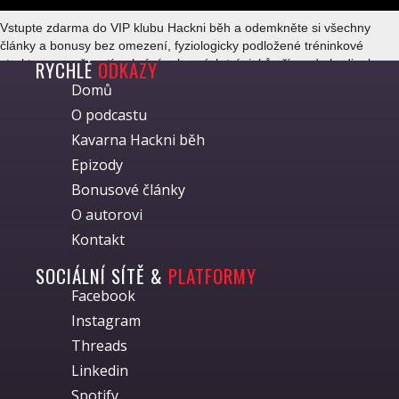
Vstupte zdarma do VIP klubu Hackni běh a odemkněte si všechny
články a bonusy bez omezení, fyziologicky podložené tréninkové
RYCHLÉ
ODKAZY
struktury s možností nahrání vybraných tréninků přímo do hodinek,
nový obsah pohodlně do e-mailu, možnost rezervovat si osobní
Domů
konzultaci a klubovou slevu 15 % na celou kolekci Hackni běh.
O podcastu
Kavarna Hackni běh
Epizody
Bonusové články
O autorovi
Kontakt
SOCIÁLNÍ SÍTĚ &
PLATFORMY
Facebook
Instagram
Threads
Linkedin
Spotify