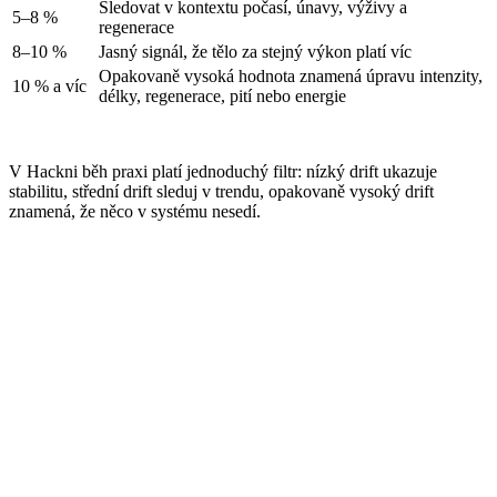
Sledovat v kontextu počasí, únavy, výživy a
5–8 %
regenerace
8–10 %
Jasný signál, že tělo za stejný výkon platí víc
Opakovaně vysoká hodnota znamená úpravu intenzity,
10 % a víc
délky, regenerace, pití nebo energie
V Hackni běh praxi platí jednoduchý filtr: nízký drift ukazuje
stabilitu, střední drift sleduj v trendu, opakovaně vysoký drift
znamená, že něco v systému nesedí.