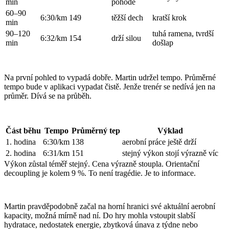
min
pohodě
60–90
6:30/km
149
těžší dech
kratší krok
min
90–120
tuhá ramena, tvrdší
6:32/km
154
drží silou
min
došlap
Na první pohled to vypadá dobře. Martin udržel tempo. Průměrné
tempo bude v aplikaci vypadat čistě. Jenže trenér se nedívá jen na
průměr. Dívá se na průběh.
Část běhu
Tempo
Průměrný tep
Výklad
1. hodina
6:30/km
138
aerobní práce ještě drží
2. hodina
6:31/km
151
stejný výkon stojí výrazně víc
Výkon zůstal téměř stejný. Cena výrazně stoupla. Orientační
decoupling je kolem 9 %. To není tragédie. Je to informace.
Martin pravděpodobně začal na horní hranici své aktuální aerobní
kapacity, možná mírně nad ní. Do hry mohla vstoupit slabší
hydratace, nedostatek energie, zbytková únava z týdne nebo