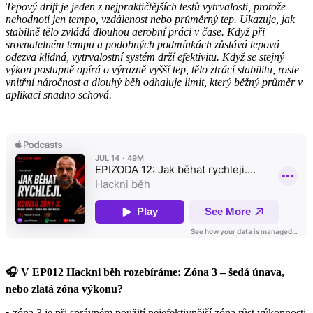
Tepový drift je jeden z nejpraktičtějších testů vytrvalosti, protože
nehodnotí jen tempo, vzdálenost nebo průměrný tep. Ukazuje, jak
stabilně tělo zvládá dlouhou aerobní práci v čase. Když při
srovnatelném tempu a podobných podmínkách zůstává tepová
odezva klidná, vytrvalostní systém drží efektivitu. Když se stejný
výkon postupně opírá o výrazně vyšší tep, tělo ztrácí stabilitu, roste
vnitřní náročnost a dlouhý běh odhaluje limit, který běžný průměr v
aplikaci snadno schová.
🎧 V EP012 Hackni běh rozebíráme:
Zóna 3 – šedá únava,
nebo zlatá zóna výkonu?
• zóna 3 je při správném použití nejefektivnější zóna růst výkonnosti