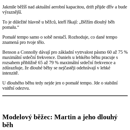
Jakmile běžíš nad aktuální aerobní kapacitou, drift přijde dřív a bude
výraznější.
To je důležité hlavně u běžců, kteří říkají: „Běžím dlouhý běh
pomalu.“
Pomalé tempo samo o sobě nestačí. Rozhoduje, co dané tempo
znamená pro tvoje tělo.
Benson a Connolly dávají pro základní vytrvalost pásmo 60 až 75 %
maximální srdeční frekvence. Daniels u lehkého běhu pracuje s
rozsahem přibližně 65 až 79 % maximální srdeční frekvence a
zdůrazňuje, že dlouhé běhy se nejčastěji odehrávají v lehké
intenzitě.
U dlouhého běhu tedy nejde jen o pomalé tempo. Jde o stabilní
vnitřní odezvu.
Modelový běžec: Martin a jeho dlouhý
běh