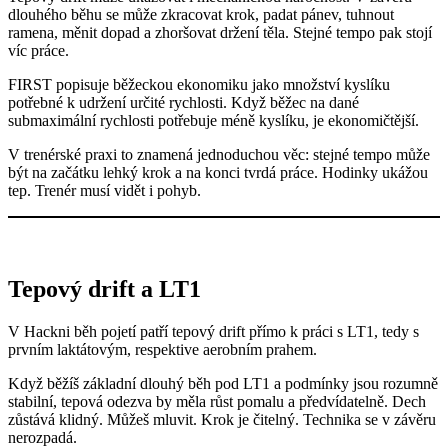
dlouhého běhu se může zkracovat krok, padat pánev, tuhnout
ramena, měnit dopad a zhoršovat držení těla. Stejné tempo pak stojí
víc práce.
FIRST popisuje běžeckou ekonomiku jako množství kyslíku
potřebné k udržení určité rychlosti. Když běžec na dané
submaximální rychlosti potřebuje méně kyslíku, je ekonomičtější.
V trenérské praxi to znamená jednoduchou věc: stejné tempo může
být na začátku lehký krok a na konci tvrdá práce. Hodinky ukážou
tep. Trenér musí vidět i pohyb.
Tepový drift a LT1
V Hackni běh pojetí patří tepový drift přímo k práci s LT1, tedy s
prvním laktátovým, respektive aerobním prahem.
Když běžíš základní dlouhý běh pod LT1 a podmínky jsou rozumně
stabilní, tepová odezva by měla růst pomalu a předvídatelně. Dech
zůstává klidný. Můžeš mluvit. Krok je čitelný. Technika se v závěru
nerozpadá.