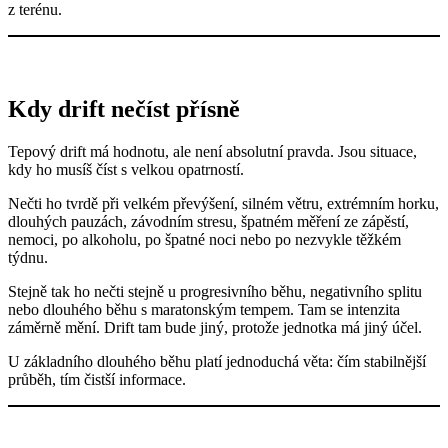
z terénu.
Kdy drift nečíst přísně
Tepový drift má hodnotu, ale není absolutní pravda. Jsou situace,
kdy ho musíš číst s velkou opatrností.
Nečti ho tvrdě při velkém převýšení, silném větru, extrémním horku,
dlouhých pauzách, závodním stresu, špatném měření ze zápěstí,
nemoci, po alkoholu, po špatné noci nebo po nezvykle těžkém
týdnu.
Stejně tak ho nečti stejně u progresivního běhu, negativního splitu
nebo dlouhého běhu s maratonským tempem. Tam se intenzita
záměrně mění. Drift tam bude jiný, protože jednotka má jiný účel.
U základního dlouhého běhu platí jednoduchá věta: čím stabilnější
průběh, tím čistší informace.