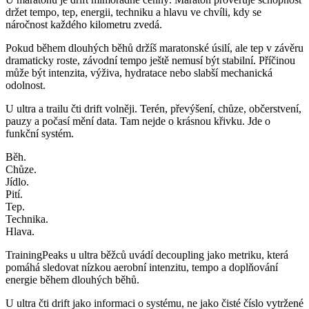
držet tempo, tep, energii, techniku a hlavu ve chvíli, kdy se
náročnost každého kilometru zvedá.
Pokud během dlouhých běhů držíš maratonské úsilí, ale tep v závěru
dramaticky roste, závodní tempo ještě nemusí být stabilní. Příčinou
může být intenzita, výživa, hydratace nebo slabší mechanická
odolnost.
U ultra a trailu čti drift volněji. Terén, převýšení, chůze, občerstvení,
pauzy a počasí mění data. Tam nejde o krásnou křivku. Jde o
funkční systém.
Běh.
Chůze.
Jídlo.
Pití.
Tep.
Technika.
Hlava.
TrainingPeaks u ultra běžců uvádí decoupling jako metriku, která
pomáhá sledovat nízkou aerobní intenzitu, tempo a doplňování
energie během dlouhých běhů.
U ultra čti drift jako informaci o systému, ne jako čisté číslo vytržené