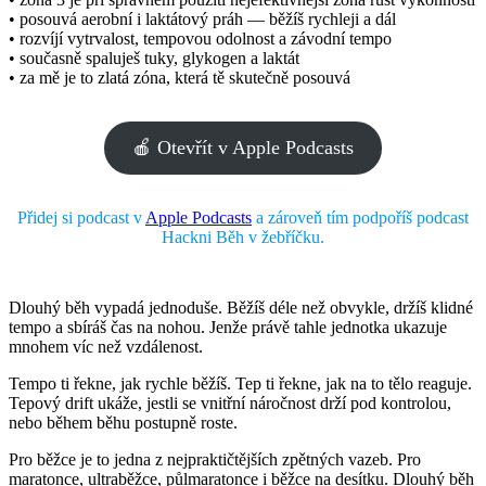
• posouvá aerobní i laktátový práh — běžíš rychleji a dál
• rozvíjí vytrvalost, tempovou odolnost a závodní tempo
• současně spaluješ tuky, glykogen a laktát
• za mě je to zlatá zóna, která tě skutečně posouvá
🍎 Otevřít v Apple Podcasts
Přidej si podcast v
Apple Podcasts
a zároveň tím podpoříš podcast
Hackni Běh v žebříčku.
Dlouhý běh vypadá jednoduše. Běžíš déle než obvykle, držíš klidné
tempo a sbíráš čas na nohou. Jenže právě tahle jednotka ukazuje
mnohem víc než vzdálenost.
Tempo ti řekne, jak rychle běžíš. Tep ti řekne, jak na to tělo reaguje.
Tepový drift ukáže, jestli se vnitřní náročnost drží pod kontrolou,
nebo během běhu postupně roste.
Pro běžce je to jedna z nejpraktičtějších zpětných vazeb. Pro
maratonce, ultraběžce, půlmaratonce i běžce na desítku. Dlouhý běh