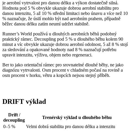
je aerobní vytrvalost pro danou délku a výkon dostatečně silná.
Hodnota pod 5 % obvykle ukazuje dobrou aerobní stabilitu pro
danou intenzitu, 5 až 10 % střední limitaci nebo únavu a více než 10
% naznačuje, že úsilí mohlo být nad aerobním prahem, případně
běžec danou délku zatím neumí udržet stabilně.
Runner’s World používá u dlouhých aerobních běhů podobný
praktický rámec. Decoupling pod 5 % u dlouhého běhu kolem 90
minut a víc obvykle ukazuje dobrou aerobní odolnost, 5 až 8 % stojí
za sledování a opakované hodnoty nad 8 % naznačují potřebu
upravit intenzitu, výživu, objem nebo regeneraci.
Ber to jako orientační rámec pro srovnatelné dlouhé běhy, ne jako
diagnózu vytrvalosti. Osm procent v chladném počasí na rovině a
osm procent v horku, větru a kopcích nejsou stejný příběh.
DRIFT výklad
Drift /
Trenérský výklad u dlouhého běhu
decoupling
0–5 %
Velmi dobrá stabilita pro danou délku a intenzitu