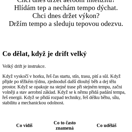
Hlídám tep a nechám tempo dýchat.
Chci dnes držet výkon?
Držím tempo a sleduju tepovou odezvu.
Co dělat, když je drift velký
Velký drift je instrukce.
Když vyskočí v horku, řeš čas startu, stín, trasu, pití a sůl. Když
přijde po těžkém týdnu, zjednoduš další dlouhý běh a dej tělu
prostor. Když se opakuje na stejné trase při stejném tempu, začni
volněji a stav aerobní základ. Když se k němu přidá padání tempa,
řeš energii. Když se přidá rozpad techniky, řeš délku běhu, sílu,
stabilitu a mechanickou odolnost.
Co to často
Co vidíš
Co uděláš
znamená