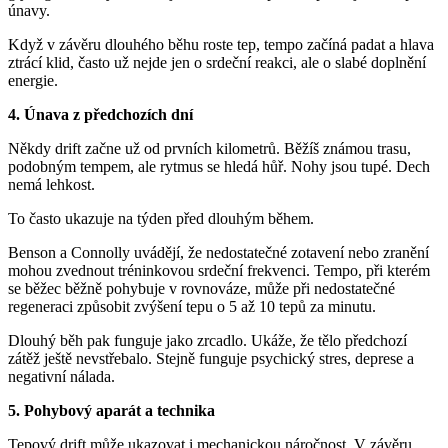
únavy.
Když v závěru dlouhého běhu roste tep, tempo začíná padat a hlava
ztrácí klid, často už nejde jen o srdeční reakci, ale o slabé doplnění
energie.
4. Únava z předchozích dní
Někdy drift začne už od prvních kilometrů. Běžíš známou trasu,
podobným tempem, ale rytmus se hledá hůř. Nohy jsou tupé. Dech
nemá lehkost.
To často ukazuje na týden před dlouhým během.
Benson a Connolly uvádějí, že nedostatečné zotavení nebo zranění
mohou zvednout tréninkovou srdeční frekvenci. Tempo, při kterém
se běžec běžně pohybuje v rovnováze, může při nedostatečné
regeneraci způsobit zvýšení tepu o 5 až 10 tepů za minutu.
Dlouhý běh pak funguje jako zrcadlo. Ukáže, že tělo předchozí
zátěž ještě nevstřebalo. Stejně funguje psychický stres, deprese a
negativní nálada.
5. Pohybový aparát a technika
Tepový drift může ukazovat i mechanickou náročnost. V závěru