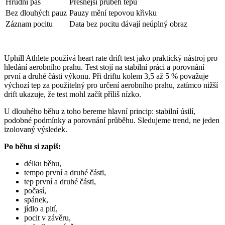
Hrudní pás
Přesnější průběh tepu
Bez dlouhých pauz
Pauzy mění tepovou křivku
Záznam pocitu
Data bez pocitu dávají neúplný obraz
Uphill Athlete používá heart rate drift test jako praktický nástroj pro
hledání aerobního prahu. Test stojí na stabilní práci a porovnání
první a druhé části výkonu. Při driftu kolem 3,5 až 5 % považuje
výchozí tep za použitelný pro určení aerobního prahu, zatímco nižší
drift ukazuje, že test mohl začít příliš nízko.
U dlouhého běhu z toho bereme hlavní princip: stabilní úsilí,
podobné podmínky a porovnání průběhu. Sledujeme trend, ne jeden
izolovaný výsledek.
Po běhu si zapiš:
délku běhu,
tempo první a druhé části,
tep první a druhé části,
počasí,
spánek,
jídlo a pití,
pocit v závěru,