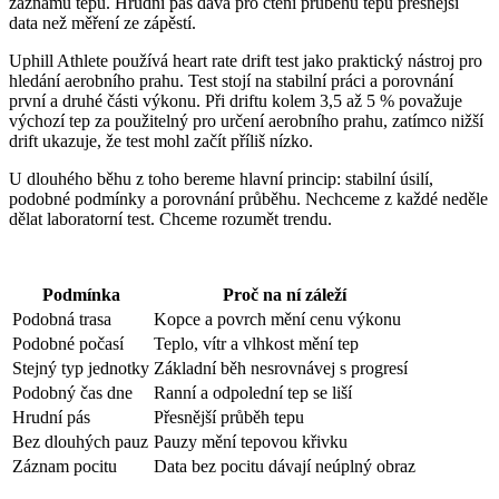
záznamu tepu. Hrudní pás dává pro čtení průběhu tepu přesnější
data než měření ze zápěstí.
Uphill Athlete používá heart rate drift test jako praktický nástroj pro
hledání aerobního prahu. Test stojí na stabilní práci a porovnání
první a druhé části výkonu. Při driftu kolem 3,5 až 5 % považuje
výchozí tep za použitelný pro určení aerobního prahu, zatímco nižší
drift ukazuje, že test mohl začít příliš nízko.
U dlouhého běhu z toho bereme hlavní princip: stabilní úsilí,
podobné podmínky a porovnání průběhu. Nechceme z každé neděle
dělat laboratorní test. Chceme rozumět trendu.
Podmínka
Proč na ní záleží
Podobná trasa
Kopce a povrch mění cenu výkonu
Podobné počasí
Teplo, vítr a vlhkost mění tep
Stejný typ jednotky
Základní běh nesrovnávej s progresí
Podobný čas dne
Ranní a odpolední tep se liší
Hrudní pás
Přesnější průběh tepu
Bez dlouhých pauz
Pauzy mění tepovou křivku
Záznam pocitu
Data bez pocitu dávají neúplný obraz