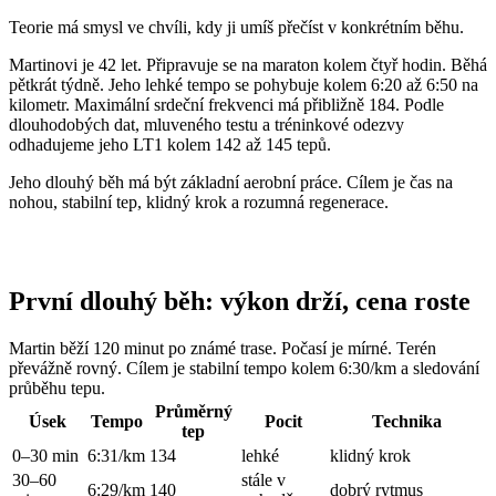
Teorie má smysl ve chvíli, kdy ji umíš přečíst v konkrétním běhu.
Martinovi je 42 let. Připravuje se na maraton kolem čtyř hodin. Běhá
pětkrát týdně. Jeho lehké tempo se pohybuje kolem 6:20 až 6:50 na
kilometr. Maximální srdeční frekvenci má přibližně 184. Podle
dlouhodobých dat, mluveného testu a tréninkové odezvy
odhadujeme jeho LT1 kolem 142 až 145 tepů.
Jeho dlouhý běh má být základní aerobní práce. Cílem je čas na
nohou, stabilní tep, klidný krok a rozumná regenerace.
První dlouhý běh: výkon drží, cena roste
Martin běží 120 minut po známé trase. Počasí je mírné. Terén
převážně rovný. Cílem je stabilní tempo kolem 6:30/km a sledování
průběhu tepu.
Průměrný
Úsek
Tempo
Pocit
Technika
tep
0–30 min
6:31/km
134
lehké
klidný krok
30–60
stále v
6:29/km
140
dobrý rytmus