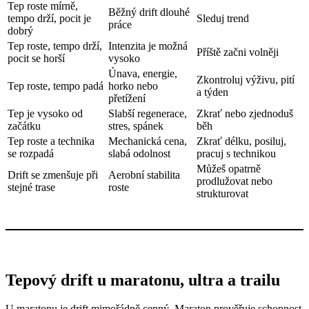
Tep roste mírně,
Běžný drift dlouhé
tempo drží, pocit je
Sleduj trend
práce
dobrý
Tep roste, tempo drží,
Intenzita je možná
Příště začni volněji
pocit se horší
vysoko
Únava, energie,
Zkontroluj výživu, pití
Tep roste, tempo padá
horko nebo
a týden
přetížení
Tep je vysoko od
Slabší regenerace,
Zkrať nebo zjednoduš
začátku
stres, spánek
běh
Tep roste a technika
Mechanická cena,
Zkrať délku, posiluj,
se rozpadá
slabá odolnost
pracuj s technikou
Můžeš opatrně
Drift se zmenšuje při
Aerobní stabilita
prodlužovat nebo
stejné trase
roste
strukturovat
Tepový drift u maratonu, ultra a trailu
U maratonu je drift mimořádně cenný. Maraton prověřuje schopnost