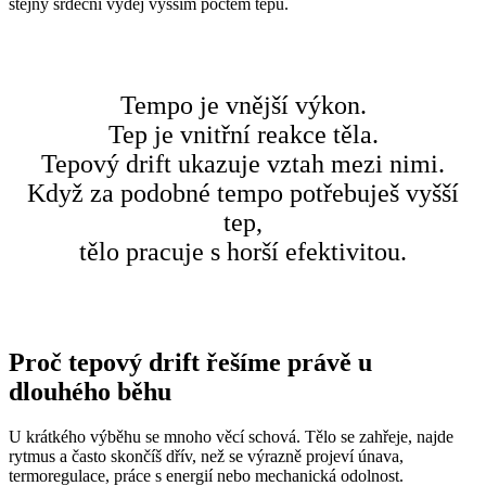
stejný srdeční výdej vyšším počtem tepů.
Tempo je vnější výkon.
Tep je vnitřní reakce těla.
Tepový drift ukazuje vztah mezi nimi.
Když za podobné tempo potřebuješ vyšší
tep,
tělo pracuje s horší efektivitou.
Proč tepový drift řešíme právě u
dlouhého běhu
U krátkého výběhu se mnoho věcí schová. Tělo se zahřeje, najde
rytmus a často skončíš dřív, než se výrazně projeví únava,
termoregulace, práce s energií nebo mechanická odolnost.