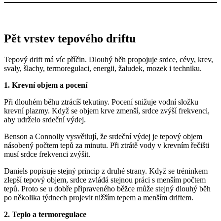
Pět vrstev tepového driftu
Tepový drift má víc příčin. Dlouhý běh propojuje srdce, cévy, krev,
svaly, šlachy, termoregulaci, energii, žaludek, mozek i techniku.
1. Krevní objem a pocení
Při dlouhém běhu ztrácíš tekutiny. Pocení snižuje vodní složku
krevní plazmy. Když se objem krve zmenší, srdce zvýší frekvenci,
aby udrželo srdeční výdej.
Benson a Connolly vysvětlují, že srdeční výdej je tepový objem
násobený počtem tepů za minutu. Při ztrátě vody v krevním řečišti
musí srdce frekvenci zvýšit.
Daniels popisuje stejný princip z druhé strany. Když se tréninkem
zlepší tepový objem, srdce zvládá stejnou práci s menším počtem
tepů. Proto se u dobře připraveného běžce může stejný dlouhý běh
po několika týdnech projevit nižším tepem a menším driftem.
2. Teplo a termoregulace