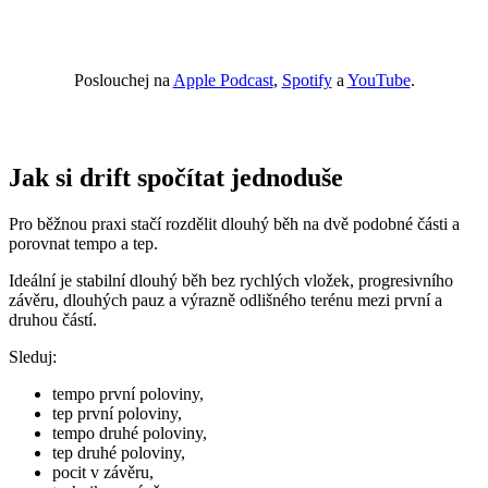
Poslouchej na
Apple Podcast
,
Spotify
a
YouTube
.
Jak si drift spočítat jednoduše
Pro běžnou praxi stačí rozdělit dlouhý běh na dvě podobné části a
porovnat tempo a tep.
Ideální je stabilní dlouhý běh bez rychlých vložek, progresivního
závěru, dlouhých pauz a výrazně odlišného terénu mezi první a
druhou částí.
Sleduj:
tempo první poloviny,
tep první poloviny,
tempo druhé poloviny,
tep druhé poloviny,
pocit v závěru,