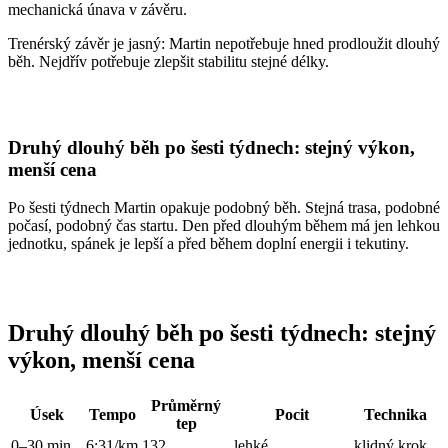
mechanická únava v závěru.
Trenérský závěr je jasný: Martin nepotřebuje hned prodloužit dlouhý
běh. Nejdřív potřebuje zlepšit stabilitu stejné délky.
Druhý dlouhý běh po šesti týdnech: stejný výkon,
menší cena
Po šesti týdnech Martin opakuje podobný běh. Stejná trasa, podobné
počasí, podobný čas startu. Den před dlouhým během má jen lehkou
jednotku, spánek je lepší a před během doplní energii i tekutiny.
Druhý dlouhý běh po šesti týdnech: stejný
výkon, menší cena
Průměrný
Úsek
Tempo
Pocit
Technika
tep
0–30 min
6:31/km
132
lehké
klidný krok