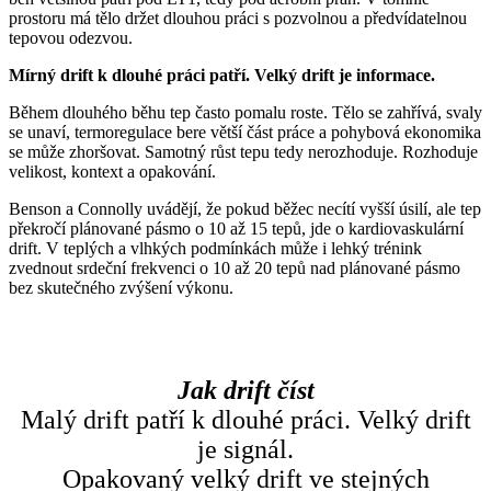
prostoru má tělo držet dlouhou práci s pozvolnou a předvídatelnou
tepovou odezvou.
Mírný drift k dlouhé práci patří. Velký drift je informace.
Během dlouhého běhu tep často pomalu roste. Tělo se zahřívá, svaly
se unaví, termoregulace bere větší část práce a pohybová ekonomika
se může zhoršovat. Samotný růst tepu tedy nerozhoduje. Rozhoduje
velikost, kontext a opakování.
Benson a Connolly uvádějí, že pokud běžec necítí vyšší úsilí, ale tep
překročí plánované pásmo o 10 až 15 tepů, jde o kardiovaskulární
drift. V teplých a vlhkých podmínkách může i lehký trénink
zvednout srdeční frekvenci o 10 až 20 tepů nad plánované pásmo
bez skutečného zvýšení výkonu.
Jak drift číst
Malý drift patří k dlouhé práci. Velký drift
je signál.
Opakovaný velký drift ve stejných