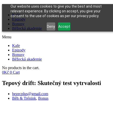
Our website uses cookies to give you the best and most
relevant experience. By clicking on accept, you give your
Kafe
consent to the use of cookies as per our privacy policy.
Epizody
Bonusy
Deny
Accept
Běžecká akademie
Menu
Kafe
Epizody
Bonusy
Běžecká akademie
No products in the cart.
0
Kč
0
Cart
Tepový drift: Skutečný test vytrvalosti
bezecplus@gmail.com
Běh & Trénink
,
Bonus