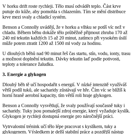
V horku drift roste rychleji. Tělo musí odvádět teplo. Část krve
putuje do kůže, aby pomohla s chlazením. Tím se mění distribuce
krve mezi svaly a chladicí systém.
Benson a Connolly uvádějí, že v horku a vlhku se potíš víc než v
chladu. Během běhu dokáže tělo průběžně přijmout zhruba 170 až
240 ml tekutin každých 15 až 20 minut, zatímco při vysokém úsilí
může potem ztratit 1200 až 1500 ml vody za hodinu.
U dlouhých běhů nad 90 minut řeš čas startu, stín, vodu, ionty, trasu
a možnost doplnění tekutin. Dávky tekutin laď podle potivosti,
teploty a tolerance žaludku.
3. Energie a glykogen
Dlouhý běh tě učí hospodařit s energií. V nízké intenzitě využíváš
větší podíl tuků, ale sacharidy zůstávají ve hře. Čím víc se blížíš k
horní hraně aerobní kapacity, tím větší roli hraje glykogen.
Benson a Connolly vysvětlují, že svaly používají současně tuky i
sacharidy. Tuky jsou pomalejší zdroj energie, který vyžaduje kyslík.
Glykogen je rychleji dostupná energie pro náročnější práci.
Vytrvalostní trénink učí tělo lépe pracovat s kyslíkem, tuky a
glykogenem. Výsledkem je delší stabilní práce a pozdější nástup