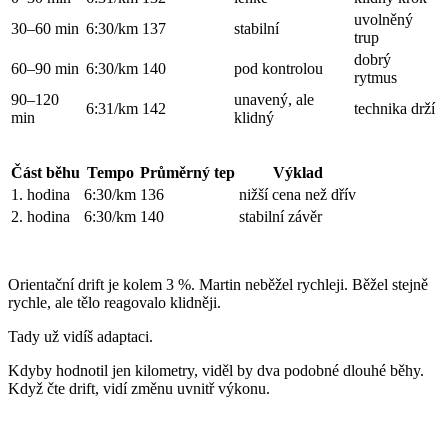
uvolněný
30–60 min
6:30/km
137
stabilní
trup
dobrý
60–90 min
6:30/km
140
pod kontrolou
rytmus
90–120
unavený, ale
6:31/km
142
technika drží
min
klidný
Část běhu
Tempo
Průměrný tep
Výklad
1. hodina
6:30/km
136
nižší cena než dřív
2. hodina
6:30/km
140
stabilní závěr
Orientační drift je kolem 3 %. Martin neběžel rychleji. Běžel stejně
rychle, ale tělo reagovalo klidněji.
Tady už vidíš adaptaci.
Kdyby hodnotil jen kilometry, viděl by dva podobné dlouhé běhy.
Když čte drift, vidí změnu uvnitř výkonu.