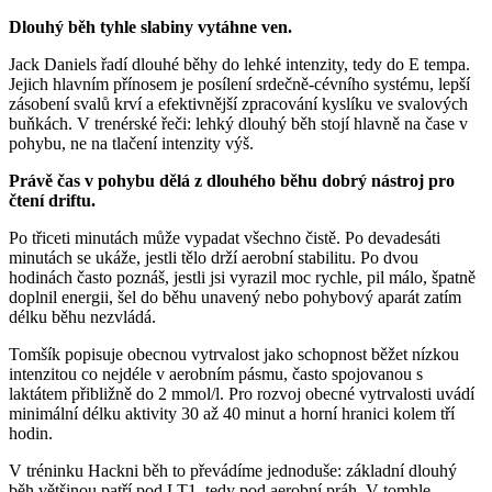
Dlouhý běh tyhle slabiny vytáhne ven.
Jack Daniels řadí dlouhé běhy do lehké intenzity, tedy do E tempa.
Jejich hlavním přínosem je posílení srdečně-cévního systému, lepší
zásobení svalů krví a efektivnější zpracování kyslíku ve svalových
buňkách. V trenérské řeči: lehký dlouhý běh stojí hlavně na čase v
pohybu, ne na tlačení intenzity výš.
Právě čas v pohybu dělá z dlouhého běhu dobrý nástroj pro
čtení driftu.
Po třiceti minutách může vypadat všechno čistě. Po devadesáti
minutách se ukáže, jestli tělo drží aerobní stabilitu. Po dvou
hodinách často poznáš, jestli jsi vyrazil moc rychle, pil málo, špatně
doplnil energii, šel do běhu unavený nebo pohybový aparát zatím
délku běhu nezvládá.
Tomšík popisuje obecnou vytrvalost jako schopnost běžet nízkou
intenzitou co nejdéle v aerobním pásmu, často spojovanou s
laktátem přibližně do 2 mmol/l. Pro rozvoj obecné vytrvalosti uvádí
minimální délku aktivity 30 až 40 minut a horní hranici kolem tří
hodin.
V tréninku Hackni běh to převádíme jednoduše: základní dlouhý
běh většinou patří pod LT1, tedy pod aerobní práh. V tomhle