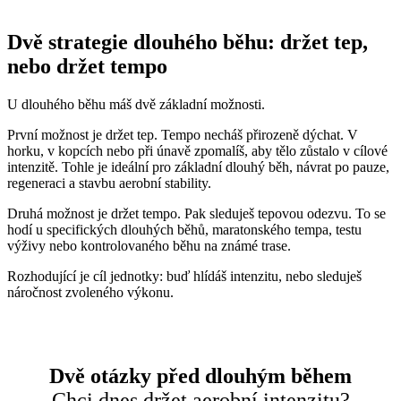
Dvě strategie dlouhého běhu: držet tep,
nebo držet tempo
U dlouhého běhu máš dvě základní možnosti.
První možnost je držet tep. Tempo necháš přirozeně dýchat. V
horku, v kopcích nebo při únavě zpomalíš, aby tělo zůstalo v cílové
intenzitě. Tohle je ideální pro základní dlouhý běh, návrat po pauze,
regeneraci a stavbu aerobní stability.
Druhá možnost je držet tempo. Pak sleduješ tepovou odezvu. To se
hodí u specifických dlouhých běhů, maratonského tempa, testu
výživy nebo kontrolovaného běhu na známé trase.
Rozhodující je cíl jednotky: buď hlídáš intenzitu, nebo sleduješ
náročnost zvoleného výkonu.
Dvě otázky před dlouhým během
Chci dnes držet aerobní intenzitu?