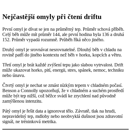
Nejčastější omyly při čtení driftu
První omyl je dívat se jen na průměrný tep. Průměr schová příběh.
Celý běh může mít průměr 144, ale první hodina byla 136 a druhá
152. Průměr vypadá rozumně. Průběh říká něco jiného.
Druhý omyl je srovnávat nesrovnatelné. Dlouhý běh v chladu na
rovině patří do jiného kontextu než běh v horku, kopcích a větru.
Třetí omyl je brát každé zvýšení tepu jako slabou vytrvalost. Drift
může ukazovat horko, pití, energii, stres, spánek, nemoc, techniku
nebo únavu.
Čtvrtý omyl je nechat se zmást nízkým tepem v chladném počasí.
Benson a Connolly upozorňují, že v chladném a suchém prostředí
může být tep nižší, což běžce svádí ke zrychlení nad původně
zamýšlenou intenzitu.
Pátý omyl je řešit data a ignorovat tělo. Závratě, tlak na hrudi,
nepravidelný tep, mdloby nebo neobvyklá dušnost jsou zdravotní
signál, ne tréninková metrika.