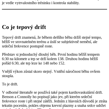
je vedle vytrvalostního tréninku i kontrola stability.
Co je tepový drift
Tepový drift znamená, že během delšího běhu držíš stejné tempo,
běžíš ve srovnatelném terénu a úsilí se subjektivně nemění, ale
srdeční frekvence postupně roste.
Představ si jednoduchý dlouhý běh. První hodinu běžíš tempem
6:30 na kilometr a tep se drží kolem 138. Druhou hodinu běžíš
pořád 6:30, ale tep leze ke 148 nebo 152.
Vnější výkon zůstal skoro stejný. Vnitřní náročnost běhu ovšem
stoupla.
To je drift.
V odborné literatuře se používá také pojem kardiovaskulární drift.
Benson a Connolly ho popisují jako jev, při kterém srdeční
frekvence roste i při stejné zátěži. Jedním z hlavních důvodů je ztráta
tekutin pocením, pokles objemu krevní plazmy a snaha srdce udržet