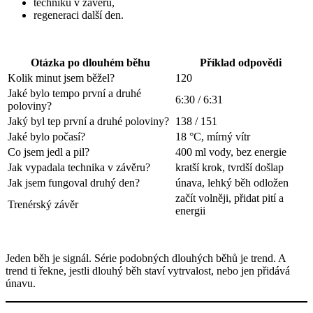
techniku v závěru,
regeneraci další den.
Otázka po dlouhém běhu
Příklad odpovědi
Kolik minut jsem běžel?
120
Jaké bylo tempo první a druhé
6:30 / 6:31
poloviny?
Jaký byl tep první a druhé poloviny?
138 / 151
Jaké bylo počasí?
18 °C, mírný vítr
Co jsem jedl a pil?
400 ml vody, bez energie
Jak vypadala technika v závěru?
kratší krok, tvrdší došlap
Jak jsem fungoval druhý den?
únava, lehký běh odložen
začít volněji, přidat pití a
Trenérský závěr
energii
Jeden běh je signál. Série podobných dlouhých běhů je trend. A
trend ti řekne, jestli dlouhý běh staví vytrvalost, nebo jen přidává
únavu.