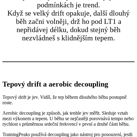
podmínkách je trend.
Když se velký drift opakuje, další dlouhý
běh začni volněji, drž ho pod LT1 a
nepřidávej délku, dokud stejný běh
nezvládneš s klidnějším tepem.
Tepový drift a aerobic decoupling
Tepový drift je jev. Vidíš, že tep během dlouhého běhu postupně
roste.
Aerobic decoupling je způsob, jak tenhle jev měřit. Sleduje vztah
mezi výkonem a tepem. U běhu se nejčastěji porovnává tempo nebo
rychlost s průměrnou srdeční frekvencí v první a druhé části běhu.
TrainingPeaks používá decoupling jako nástroj pro posouzení, jestli