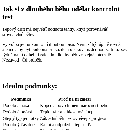
Jak si z dlouhého běhu udělat kontrolní
test
Tepový drift má největší hodnotu tehdy, když porovnáváš
srovnatelné běhy.
Vytvoř si jednu kontrolní dlouhou trasu. Nemusí být úplně rovná,
ale měla by být podobná při každém opakování. Jednou za tři až šest
týdnů na ní odběhni základní dlouhý běh ve stejné intenzitě.
Nezávoď. Čti průběh.
Ideální podmínky:
Podmínka
Proč na ní záleží
Podobná trasa
Kopce a povrch mění náročnost běhu
Podobné počasí
Teplo, vítr a vlhkost mění tep
Stejný typ jednotky
Základní běh nesrovnávej s progresí
Podobný čas dne
Ranní a odpolední tep se liší