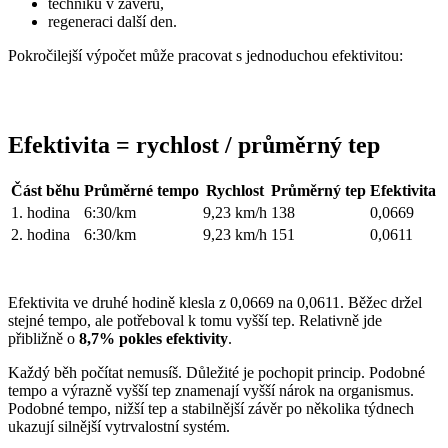
techniku v závěru,
regeneraci další den.
Pokročilejší výpočet může pracovat s jednoduchou efektivitou:
Efektivita = rychlost / průměrný tep
Část běhu
Průměrné tempo
Rychlost
Průměrný tep
Efektivita
1. hodina
6:30/km
9,23 km/h
138
0,0669
2. hodina
6:30/km
9,23 km/h
151
0,0611
Efektivita ve druhé hodině klesla z 0,0669 na 0,0611. Běžec držel
stejné tempo, ale potřeboval k tomu vyšší tep. Relativně jde
přibližně o
8,7% pokles efektivity
.
Každý běh počítat nemusíš. Důležité je pochopit princip. Podobné
tempo a výrazně vyšší tep znamenají vyšší nárok na organismus.
Podobné tempo, nižší tep a stabilnější závěr po několika týdnech
ukazují silnější vytrvalostní systém.